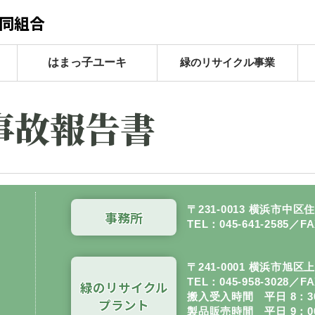
同組合
緑のリサイクル事業
はまっ子ユーキ
事故報告書
〒231-0013
横浜市中区住吉
事務所
TEL：
045-641-2585
／FA
〒241-0001 横浜市旭区上
TEL：
045-958-3028
／FA
緑のリサイクル
搬入受入時間
平日 8：30
プラント
製品販売時間
平日 9：0