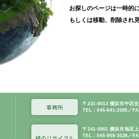
お探しのページは一時的
もしくは移動、削除され
〒231-0013
横浜市中区住吉
事務所
TEL：
045-641-2585
／FA
〒241-0001 横浜市旭区上
TEL：
045-958-3028
／FA
緑のリサイクル